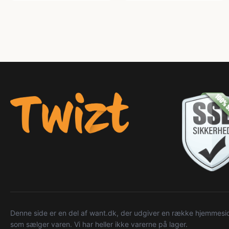
Denne side er en del af want.dk, der udgiver en række hjemmeside
som sælger varen. Vi har heller ikke varerne på lager.