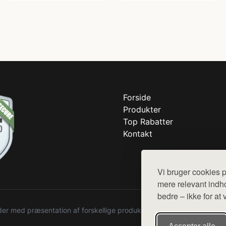
Forside
Produkter
Top Rabatter
Kontakt
Vi bruger cookies p
mere relevant indho
bedre – ikke for at 
r med præsentation af forskellige produkter fra diverse webshops. De