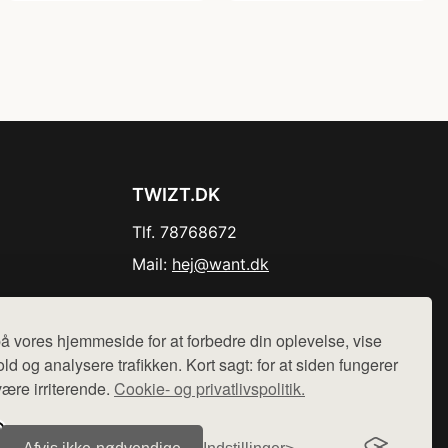
TWIZT.DK
Tlf. 78768672
Mail:
hej@want.dk
Cookie- og privatlivspolitik
å vores hjemmeside for at forbedre din oplevelse, vise
ld og analysere trafikken. Kort sagt: for at siden fungerer
være irriterende.
Cookie- og privatlivspolitik.
r sælges ikke varer fra denne side - vi henviser til de shops,