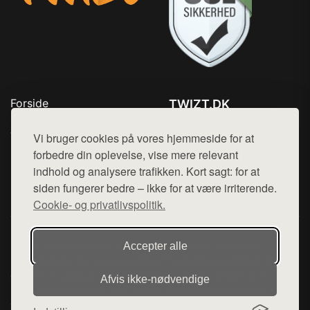
Forside
TWIZT.DK
Produkter
Tlf. 78768672
Top Rabatter
Vi bruger cookies på vores hjemmeside for at
Mail:
hej@want.dk
Kontakt
forbedre din oplevelse, vise mere relevant
indhold og analysere trafikken. Kort sagt: for at
Cookie- og privatlivspolitik
siden fungerer bedre – ikke for at være irriterende.
Cookie- og privatlivspolitik.
Denne side er en del af want.dk, der udgiver en række
Accepter alle
hjemmesider med præsentation af forskellige produkter fra
diverse webshops. Der sælges ikke varer fra denne side - vi
Afvis ikke‑nødvendige
henviser til de shops, som sælger varen. Vi har heller ikke
varerne på lager.