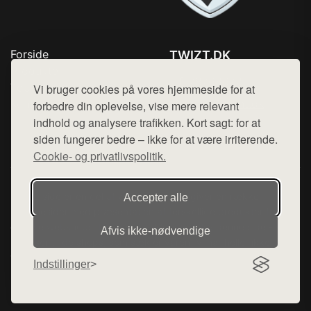
Forside
TWIZT.DK
Produkter
Tlf. 78768672
Top Rabatter
Vi bruger cookies på vores hjemmeside for at
Mail:
hej@want.dk
Kontakt
forbedre din oplevelse, vise mere relevant
indhold og analysere trafikken. Kort sagt: for at
Cookie- og privatlivspolitik
siden fungerer bedre – ikke for at være irriterende.
Cookie- og privatlivspolitik.
Denne side er en del af want.dk, der udgiver en række
Accepter alle
hjemmesider med præsentation af forskellige produkter fra
diverse webshops. Der sælges ikke varer fra denne side - vi
Afvis ikke‑nødvendige
henviser til de shops, som sælger varen. Vi har heller ikke
varerne på lager.
Indstillinger
© 2026 twizt.dk. Alle rettigheder forbeholdes.