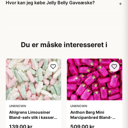
Hvor kan jeg købe Jelly Belly Gaveæske?
Du er måske interesseret i
UNKNOWN
UNKNOWN
Ahlgrens Limousiner
Anthon Berg Mini
Bland-selv slik i kasser 1
Marcipanbrød Bland-
kg
selv-slik i kasser 1,8 kg
139,00 kr
509,00 kr