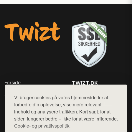
Forside
TWIZT.DK
Produkter
Tlf. 78768672
Top Rabatter
Vi bruger cookies på vores hjemmeside for at
Mail:
hej@want.dk
Kontakt
forbedre din oplevelse, vise mere relevant
indhold og analysere trafikken. Kort sagt: for at
Cookie- og privatlivspolitik
siden fungerer bedre – ikke for at være irriterende.
Cookie- og privatlivspolitik.