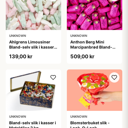
UNKNOWN
UNKNOWN
Ahlgrens Limousiner
Anthon Berg Mini
Bland-selv slik i kasser 1
Marcipanbrød Bland-
kg
selv-slik i kasser 1,8 kg
139,00 kr
509,00 kr
UNKNOWN
UNKNOWN
Bland-selv slik i kasser i
Blomsterbuket slik -
Metaldåse 2 kg
Look-O-Look