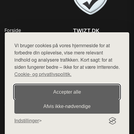
Forside
TWIZT.DK
Produkter
Tlf. 78768672
Top Rabatter
Vi bruger cookies på vores hjemmeside for at
Mail:
hej@want.dk
Kontakt
forbedre din oplevelse, vise mere relevant
indhold og analysere trafikken. Kort sagt: for at
Cookie- og privatlivspolitik
siden fungerer bedre – ikke for at være irriterende.
Cookie- og privatlivspolitik.
Denne side er en del af want.dk, der udgiver en række
Accepter alle
hjemmesider med præsentation af forskellige produkter fra
diverse webshops. Der sælges ikke varer fra denne side - vi
Afvis ikke‑nødvendige
henviser til de shops, som sælger varen. Vi har heller ikke
varerne på lager.
Indstillinger
© 2026 twizt.dk. Alle rettigheder forbeholdes.