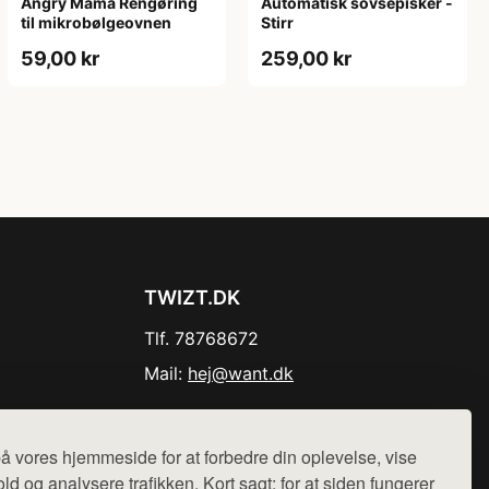
Angry Mama Rengøring
Automatisk sovsepisker -
til mikrobølgeovnen
Stirr
59,00 kr
259,00 kr
TWIZT.DK
Tlf. 78768672
Mail:
hej@want.dk
Cookie- og privatlivspolitik
å vores hjemmeside for at forbedre din oplevelse, vise
ld og analysere trafikken. Kort sagt: for at siden fungerer