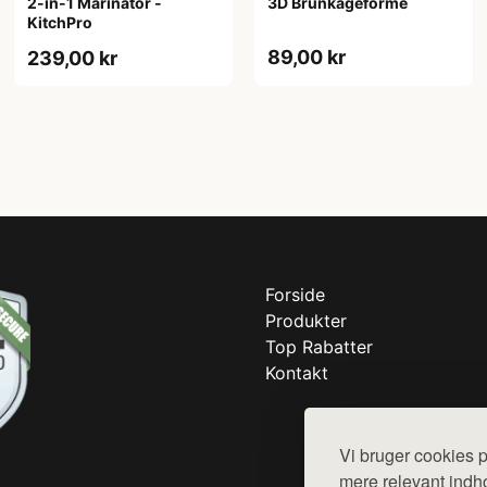
2-in-1 Marinator -
3D Brunkageforme
KitchPro
89,00 kr
239,00 kr
Forside
Produkter
Top Rabatter
Kontakt
Vi bruger cookies p
mere relevant indho