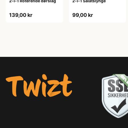
2-i-1 Roterende dørslag
2-i-1 Salatslynge
139,00 kr
99,00 kr