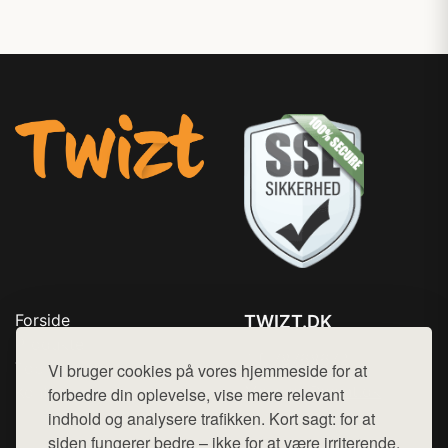
Forside
TWIZT.DK
Produkter
Tlf. 78768672
Top Rabatter
Vi bruger cookies på vores hjemmeside for at
Mail:
hej@want.dk
Kontakt
forbedre din oplevelse, vise mere relevant
indhold og analysere trafikken. Kort sagt: for at
Cookie- og privatlivspolitik
siden fungerer bedre – ikke for at være irriterende.