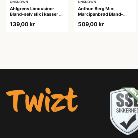
UNKNOWN
UNKNOWN
Ahlgrens Limousiner
Anthon Berg Mini
Bland-selv slik i kasser 1
Marcipanbrød Bland-
kg
selv-slik i kasser 1,8 kg
139,00 kr
509,00 kr