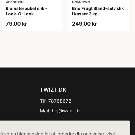
UNKNOWN
UNKNOWN
Blomsterbuket slik -
Brio Frugt Bland-selv slik
Look-O-Look
i kasser 2 kg
79,00 kr
249,00 kr
TWIZT.DK
Tlf. 78768672
Mail:
hej@want.dk
Cookie- og privatlivspolitik
å vores hjemmeside for at forbedre din oplevelse, vise