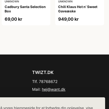
UNKNOWN
UNKNOWN
Cadbury Santa Selection
Chili Klaus Hot n’ Sweet
Box
Gaveæske
69,00 kr
949,00 kr
TWIZT.DK
Tlf. 78768672
Mail:
hej@want.dk
Cookie- og privatlivspolitik
å vores hjemmeside for at forbedre din oplevelse, vise