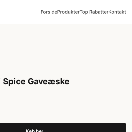
Forside
Produkter
Top Rabatter
Kontakt
li Spice Gaveæske
Køb her