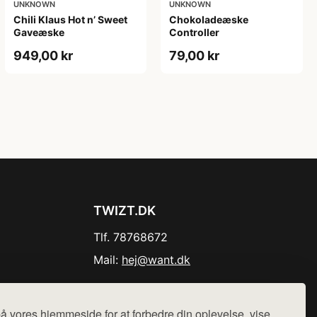
UNKNOWN
UNKNOWN
Chili Klaus Hot n’ Sweet
Chokoladeæske
Gaveæske
Controller
949,00 kr
79,00 kr
TWIZT.DK
Tlf. 78768672
Mail:
hej@want.dk
Cookie- og privatlivspolitik
å vores hjemmeside for at forbedre din oplevelse, vise