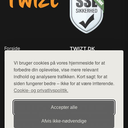
Forside
TWIZT.DK
Produkter
Tlf. 78768672
Top Rabatter
Vi bruger cookies på vores hjemmeside for at
Mail:
hej@want.dk
Kontakt
forbedre din oplevelse, vise mere relevant
indhold og analysere trafikken. Kort sagt: for at
Cookie- og privatlivspolitik
siden fungerer bedre – ikke for at være irriterende.
Cookie- og privatlivspolitik.
Denne side er en del af want.dk, der udgiver en række
Accepter alle
hjemmesider med præsentation af forskellige produkter fra
diverse webshops. Der sælges ikke varer fra denne side - vi
Afvis ikke‑nødvendige
henviser til de shops, som sælger varen. Vi har heller ikke