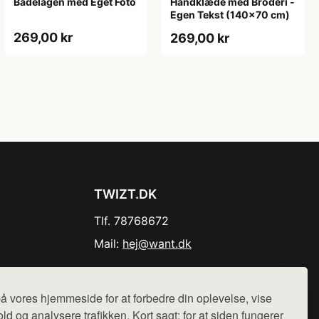
Håndklæde med Broderi -
Badelagen med Eget Foto
Egen Tekst (140x70 cm)
269,00 kr
269,00 kr
TWIZT.DK
Tlf. 78768672
Mail:
hej@want.dk
Cookie- og privatlivspolitik
å vores hjemmeside for at forbedre din oplevelse, vise
ld og analysere trafikken. Kort sagt: for at siden fungerer