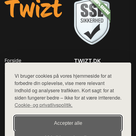
Forside
TWIZT.DK
Produkter
Tlf. 78768672
Top Rabatter
Vi bruger cookies på vores hjemmeside for at
Mail:
hej@want.dk
Kontakt
forbedre din oplevelse, vise mere relevant
indhold og analysere trafikken. Kort sagt: for at
Cookie- og privatlivspolitik
siden fungerer bedre – ikke for at være irriterende.
Cookie- og privatlivspolitik.
Denne side er en del af want.dk, der udgiver en række
Accepter alle
hjemmesider med præsentation af forskellige produkter fra
diverse webshops. Der sælges ikke varer fra denne side - vi