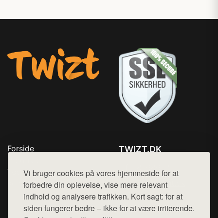
Forside
TWIZT.DK
Produkter
Tlf. 78768672
Top Rabatter
Vi bruger cookies på vores hjemmeside for at
Mail:
hej@want.dk
Kontakt
forbedre din oplevelse, vise mere relevant
indhold og analysere trafikken. Kort sagt: for at
Cookie- og privatlivspolitik
siden fungerer bedre – ikke for at være irriterende.