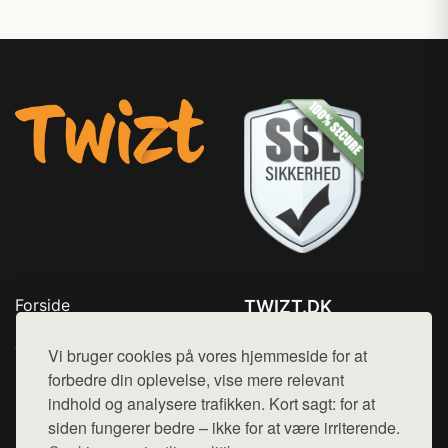
Forside
TWIZT.DK
Produkter
Tlf. 78768672
Top Rabatter
Vi bruger cookies på vores hjemmeside for at
Mail:
hej@want.dk
Kontakt
forbedre din oplevelse, vise mere relevant
indhold og analysere trafikken. Kort sagt: for at
Cookie- og privatlivspolitik
siden fungerer bedre – ikke for at være irriterende.