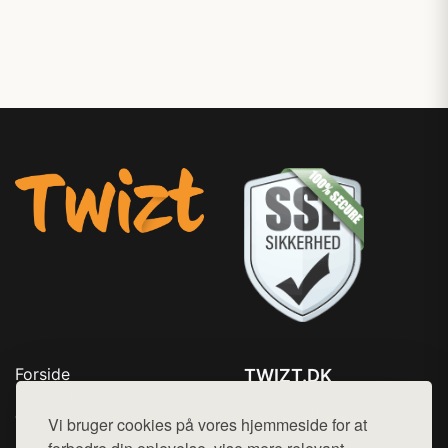
Forside
TWIZT.DK
Produkter
Tlf. 78768672
Top Rabatter
Vi bruger cookies på vores hjemmeside for at
Mail:
hej@want.dk
Kontakt