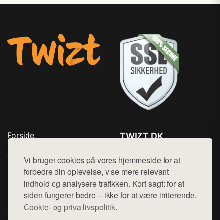
Forside
TWIZT.DK
Produkter
Tlf. 78768672
Top Rabatter
Vi bruger cookies på vores hjemmeside for at
Mail:
hej@want.dk
Kontakt
forbedre din oplevelse, vise mere relevant
indhold og analysere trafikken. Kort sagt: for at
Cookie- og privatlivspolitik
siden fungerer bedre – ikke for at være irriterende.
Cookie- og privatlivspolitik.