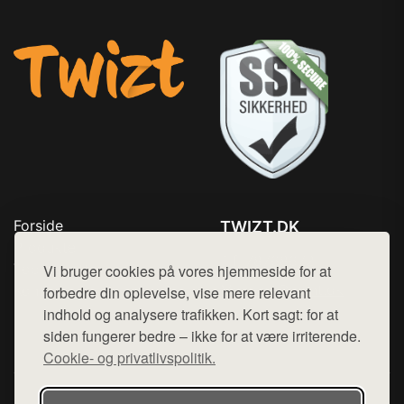
Forside
TWIZT.DK
Produkter
Tlf. 78768672
Top Rabatter
Vi bruger cookies på vores hjemmeside for at
Mail:
hej@want.dk
Kontakt
forbedre din oplevelse, vise mere relevant
indhold og analysere trafikken. Kort sagt: for at
Cookie- og privatlivspolitik
siden fungerer bedre – ikke for at være irriterende.
Cookie- og privatlivspolitik.