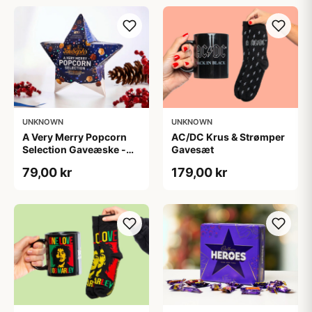
UNKNOWN
UNKNOWN
A Very Merry Popcorn
AC/DC Krus & Strømper
Selection Gaveæske -
Gavesæt
Joe & Seph’s
79,00 kr
179,00 kr