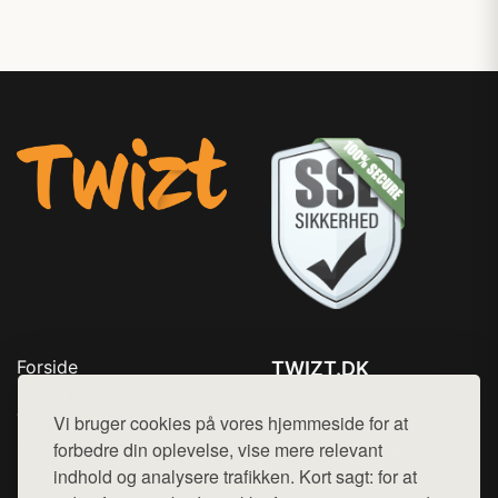
Forside
TWIZT.DK
Produkter
Tlf. 78768672
Top Rabatter
Vi bruger cookies på vores hjemmeside for at
Mail:
hej@want.dk
Kontakt
forbedre din oplevelse, vise mere relevant
indhold og analysere trafikken. Kort sagt: for at
Cookie- og privatlivspolitik