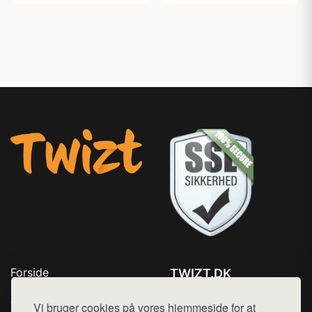
Forside
TWIZT.DK
Produkter
Tlf. 78768672
Top Rabatter
Vi bruger cookies på vores hjemmeside for at