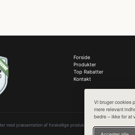
Forside
Produkter
Top Rabatter
Kontakt
Vi bruger cookies p
mere relevant indho
bedre – ikke for at 
r med præsentation af forskellige produkter fra diverse webshops. De
Accepter alle