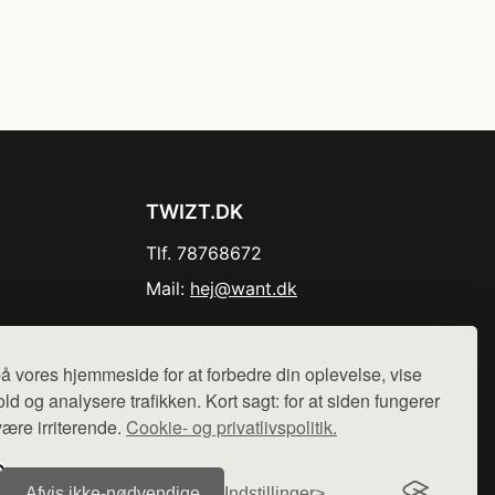
TWIZT.DK
Tlf. 78768672
Mail:
hej@want.dk
Cookie- og privatlivspolitik
å vores hjemmeside for at forbedre din oplevelse, vise
ld og analysere trafikken. Kort sagt: for at siden fungerer
være irriterende.
Cookie- og privatlivspolitik.
r sælges ikke varer fra denne side - vi henviser til de shops,
Afvis ikke‑nødvendige
Indstillinger