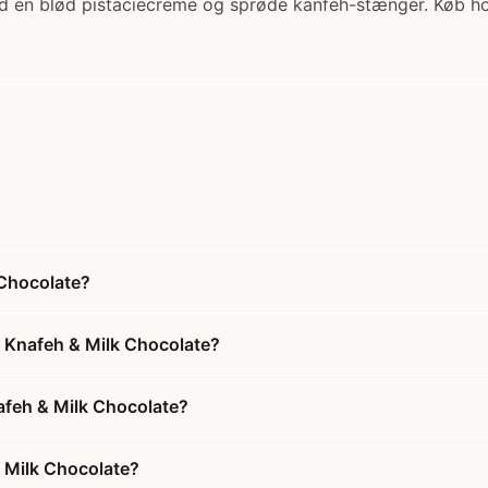
d en blød pistaciecreme og sprøde kanfeh-stænger. Køb h
 Chocolate?
, Knafeh & Milk Chocolate?
nafeh & Milk Chocolate?
 Milk Chocolate?