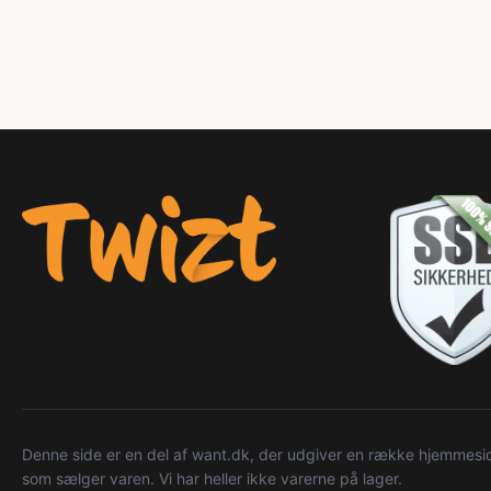
Denne side er en del af want.dk, der udgiver en række hjemmeside
som sælger varen. Vi har heller ikke varerne på lager.