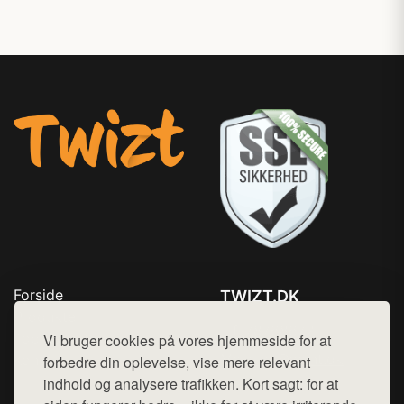
Forside
TWIZT.DK
Produkter
Tlf. 78768672
Top Rabatter
Vi bruger cookies på vores hjemmeside for at
Mail:
hej@want.dk
Kontakt
forbedre din oplevelse, vise mere relevant
indhold og analysere trafikken. Kort sagt: for at
Cookie- og privatlivspolitik