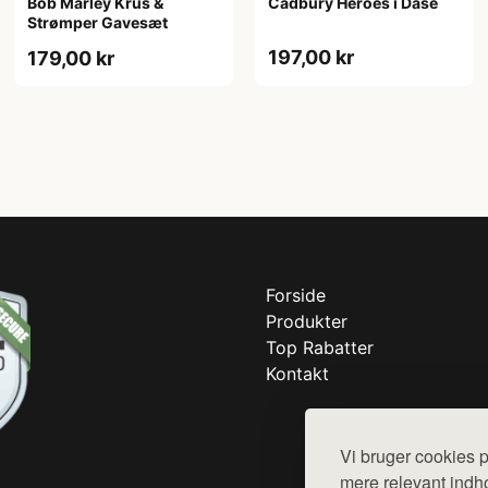
Bob Marley Krus &
Cadbury Heroes i Dåse
Strømper Gavesæt
197,00 kr
179,00 kr
Forside
Produkter
Top Rabatter
Kontakt
Vi bruger cookies p
mere relevant indho