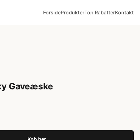
Forside
Produkter
Top Rabatter
Kontakt
ky Gaveæske
Køb her