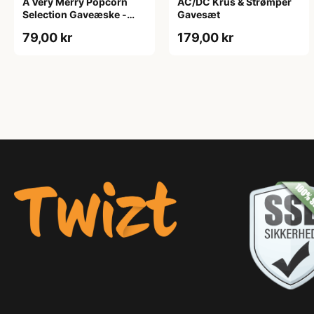
A Very Merry Popcorn
AC/DC Krus & Strømper
Selection Gaveæske -
Gavesæt
Joe & Seph’s
79,00 kr
179,00 kr