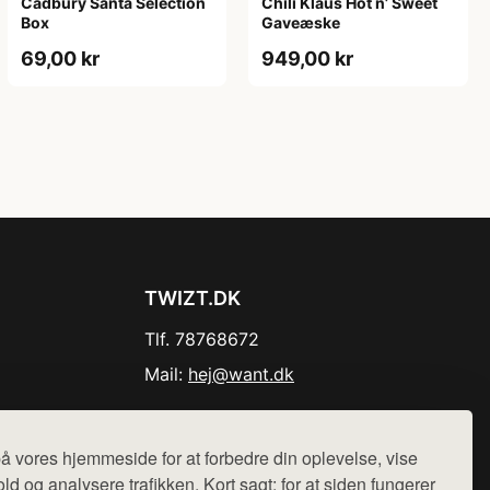
Cadbury Santa Selection
Chili Klaus Hot n’ Sweet
Box
Gaveæske
69,00 kr
949,00 kr
TWIZT.DK
Tlf. 78768672
Mail:
hej@want.dk
Cookie- og privatlivspolitik
å vores hjemmeside for at forbedre din oplevelse, vise
ld og analysere trafikken. Kort sagt: for at siden fungerer