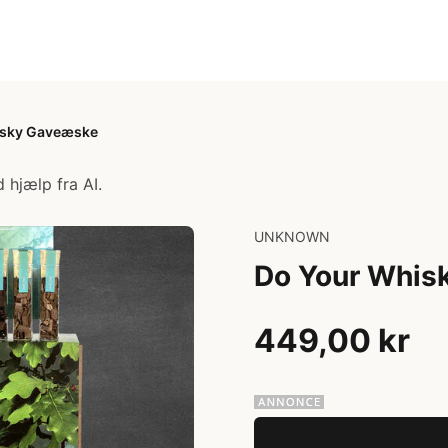
isky Gaveæske
 hjælp fra AI.
UNKNOWN
Do Your Whis
449,00 kr