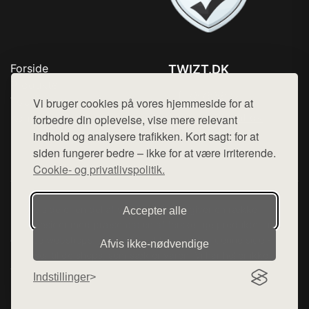
Forside
TWIZT.DK
Produkter
Tlf. 78768672
Top Rabatter
Vi bruger cookies på vores hjemmeside for at
Mail:
hej@want.dk
Kontakt
forbedre din oplevelse, vise mere relevant
indhold og analysere trafikken. Kort sagt: for at
Cookie- og privatlivspolitik
siden fungerer bedre – ikke for at være irriterende.
Cookie- og privatlivspolitik.
Denne side er en del af want.dk, der udgiver en række
Accepter alle
hjemmesider med præsentation af forskellige produkter fra
diverse webshops. Der sælges ikke varer fra denne side - vi
Afvis ikke‑nødvendige
henviser til de shops, som sælger varen. Vi har heller ikke
varerne på lager.
Indstillinger
© 2026 twizt.dk. Alle rettigheder forbeholdes.