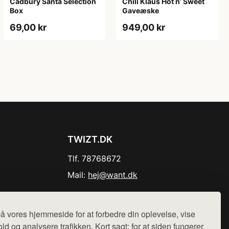
Cadbury Santa Selection
Chili Klaus Hot n’ Sweet
Box
Gaveæske
69,00 kr
949,00 kr
TWIZT.DK
Tlf. 78768672
Mail:
hej@want.dk
Cookie- og privatlivspolitik
å vores hjemmeside for at forbedre din oplevelse, vise
ld og analysere trafikken. Kort sagt: for at siden fungerer