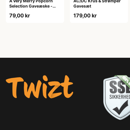
A Very Merry Popcorn
AC/DC Krus & Strømper
Selection Gaveæske -
Gavesæt
Joe & Seph’s
79,00 kr
179,00 kr