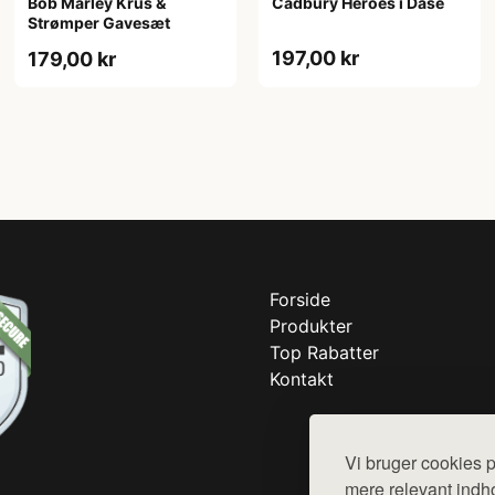
Bob Marley Krus &
Cadbury Heroes i Dåse
Strømper Gavesæt
197,00 kr
179,00 kr
Forside
Produkter
Top Rabatter
Kontakt
Vi bruger cookies p
mere relevant indho