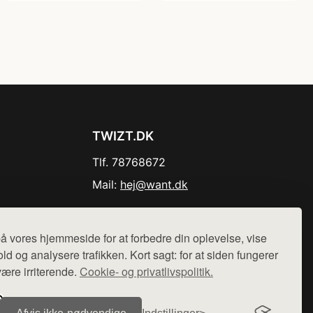
TWIZT.DK
Tlf. 78768672
Mail:
hej@want.dk
Cookie- og privatlivspolitik
å vores hjemmeside for at forbedre din oplevelse, vise
ld og analysere trafikken. Kort sagt: for at siden fungerer
være irriterende.
Cookie- og privatlivspolitik.
r sælges ikke varer fra denne side - vi henviser til de shops,