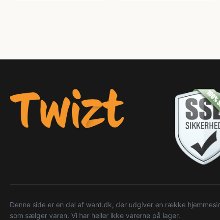
Denne side er en del af want.dk, der udgiver en række hjemmeside
som sælger varen. Vi har heller ikke varerne på lager.