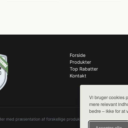
Forside
Produkter
Top Rabatter
Kontakt
Vi bruger cookies p
mere relevant indho
bedre – ikke for at 
r med præsentation af forskellige produkter fra diverse webshops. De