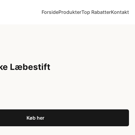
Forside
Produkter
Top Rabatter
Kontakt
e Læbestift
Køb her