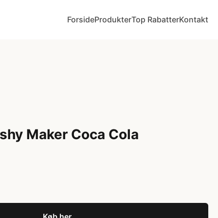
Forside
Produkter
Top Rabatter
Kontakt
lushy Maker Coca Cola
Køb her