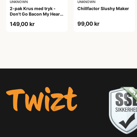
UNKNOWN
UNKNOWN
2-pak Krus med tryk -
Chillfactor Slushy Maker
Don't Go Bacon My Heart.
I Couldn't If I Fried
99,00 kr
149,00 kr