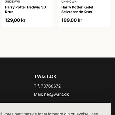
UNKNOWN
UNKNOWN
Harry Potter Hedwig 3D
Harry Potter Kedel
Krus
Selvrørende Krus
129,00 kr
199,00 kr
TWIZT.DK
Tlf. 78768672
Mail:
hej@want.dk
Cookie- og privatlivspolitik
å vores hjemmeside for at forbedre din oplevelse, vise