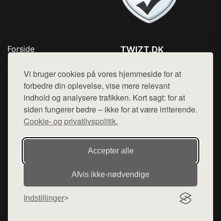
Forside
TWIZT.DK
Produkter
Tlf. 78768672
Top Rabatter
Vi bruger cookies på vores hjemmeside for at
Mail:
hej@want.dk
Kontakt
forbedre din oplevelse, vise mere relevant
indhold og analysere trafikken. Kort sagt: for at
Cookie- og privatlivspolitik
siden fungerer bedre – ikke for at være irriterende.
Cookie- og privatlivspolitik.
Denne side er en del af want.dk, der udgiver en række
Accepter alle
hjemmesider med præsentation af forskellige produkter fra
diverse webshops. Der sælges ikke varer fra denne side - vi
Afvis ikke‑nødvendige
henviser til de shops, som sælger varen. Vi har heller ikke
varerne på lager.
Indstillinger
© 2026 twizt.dk. Alle rettigheder forbeholdes.