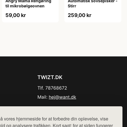
Angry Mama Rengøring
Automatisk sovsepisker -
til mikrobølgeovnen
Stirr
59,00 kr
259,00 kr
TWIZT.DK
Tlf. 78768672
Mail:
hej@want.dk
Cookie- og privatlivspolitik
å vores hjemmeside for at forbedre din oplevelse, vise
ld og analysere trafikken. Kort sagt: for at siden fungerer