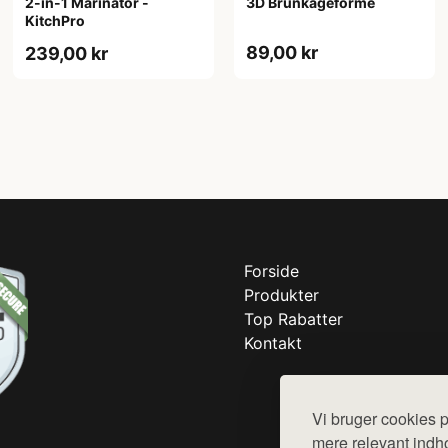
2-in-1 Marinator -
3D Brunkageforme
KitchPro
89,00 kr
239,00 kr
Forside
Produkter
Top Rabatter
Kontakt
Vi bruger cookies p
mere relevant indho