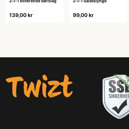
2-i-1 Roterende dørslag
2-i-1 Salatslynge
139,00 kr
99,00 kr