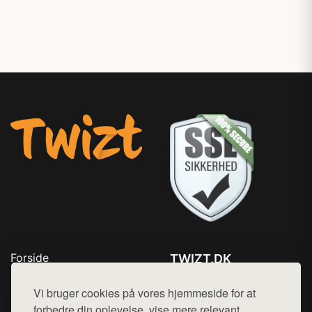
Forside
TWIZT.DK
Produkter
Tlf. 78768672
Top Rabatter
Vi bruger cookies på vores hjemmeside for at
Mail:
hej@want.dk
Kontakt
forbedre din oplevelse, vise mere relevant