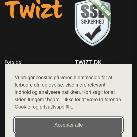
Forside
TWIZT.DK
Produkter
Tlf. 78768672
Top Rabatter
Vi bruger cookies på vores hjemmeside for at
Mail:
hej@want.dk
Kontakt
forbedre din oplevelse, vise mere relevant
indhold og analysere trafikken. Kort sagt: for at
Cookie- og privatlivspolitik
siden fungerer bedre – ikke for at være irriterende.
Cookie- og privatlivspolitik.
Denne side er en del af want.dk, der udgiver en række
Accepter alle
hjemmesider med præsentation af forskellige produkter fra