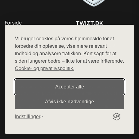
Forside
TWIZT.DK
Produkter
Tlf. 78768672
Top Rabatter
Vi bruger cookies på vores hjemmeside for at
Mail:
hej@want.dk
Kontakt
forbedre din oplevelse, vise mere relevant
indhold og analysere trafikken. Kort sagt: for at
Cookie- og privatlivspolitik
siden fungerer bedre – ikke for at være irriterende.
Cookie- og privatlivspolitik.
Denne side er en del af want.dk, der udgiver en række
Accepter alle
hjemmesider med præsentation af forskellige produkter fra
diverse webshops. Der sælges ikke varer fra denne side - vi
Afvis ikke‑nødvendige
henviser til de shops, som sælger varen. Vi har heller ikke
varerne på lager.
Indstillinger
© 2026 twizt.dk. Alle rettigheder forbeholdes.