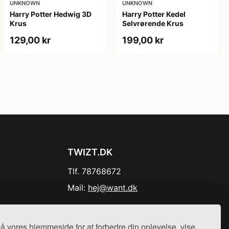
UNKNOWN
UNKNOWN
Harry Potter Hedwig 3D
Harry Potter Kedel
Krus
Selvrørende Krus
129,00 kr
199,00 kr
TWIZT.DK
Tlf. 78768672
Mail:
hej@want.dk
Cookie- og privatlivspolitik
å vores hjemmeside for at forbedre din oplevelse, vise