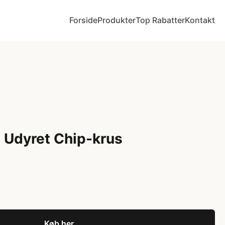
Forside
Produkter
Top Rabatter
Kontakt
 Udyret Chip-krus
Køb her