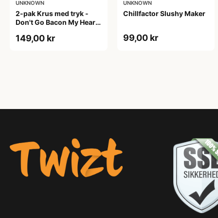
UNKNOWN
UNKNOWN
2-pak Krus med tryk -
Chillfactor Slushy Maker
Don't Go Bacon My Heart.
I Couldn't If I Fried
99,00 kr
149,00 kr