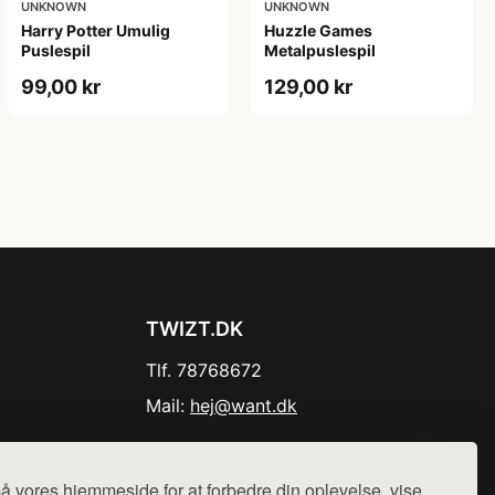
UNKNOWN
UNKNOWN
Harry Potter Umulig
Huzzle Games
Puslespil
Metalpuslespil
99,00 kr
129,00 kr
TWIZT.DK
Tlf. 78768672
Mail:
hej@want.dk
Cookie- og privatlivspolitik
å vores hjemmeside for at forbedre din oplevelse, vise