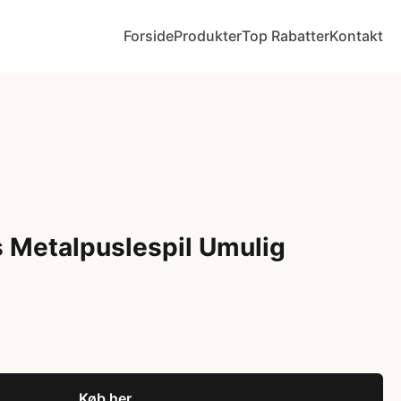
Forside
Produkter
Top Rabatter
Kontakt
 Metalpuslespil Umulig
Køb her