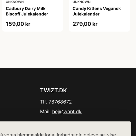
UNKNOWN
UNKNOWN
Cadbury Dairy Milk
Candy Kittens Vegansk
Biscoff Julekalender
Julekalender
159,00 kr
279,00 kr
TWIZT.DK
Tlf. 78768672
Mail:
hej@want.dk
Cookie- og privatlivspolitik
å vores hjemmeside for at forbedre din oplevelse, vise