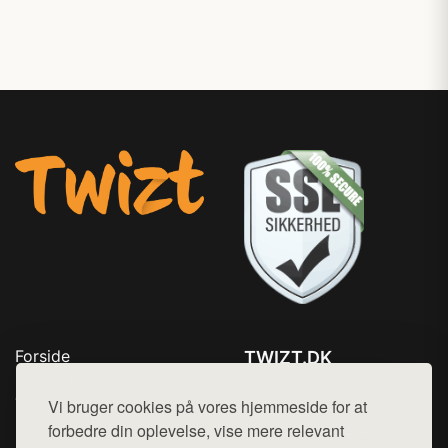
Forside
TWIZT.DK
Produkter
Tlf. 78768672
Top Rabatter
Vi bruger cookies på vores hjemmeside for at
Mail:
hej@want.dk
Kontakt
forbedre din oplevelse, vise mere relevant