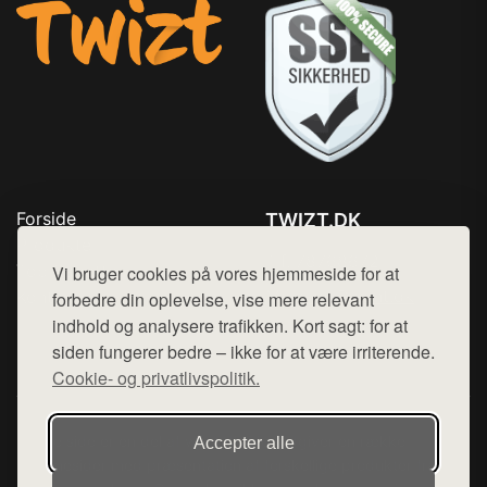
Forside
TWIZT.DK
Produkter
Tlf. 78768672
Top Rabatter
Vi bruger cookies på vores hjemmeside for at
Mail:
hej@want.dk
Kontakt
forbedre din oplevelse, vise mere relevant
indhold og analysere trafikken. Kort sagt: for at
Cookie- og privatlivspolitik
siden fungerer bedre – ikke for at være irriterende.
Cookie- og privatlivspolitik.
Denne side er en del af want.dk, der udgiver en række
Accepter alle
hjemmesider med præsentation af forskellige produkter fra