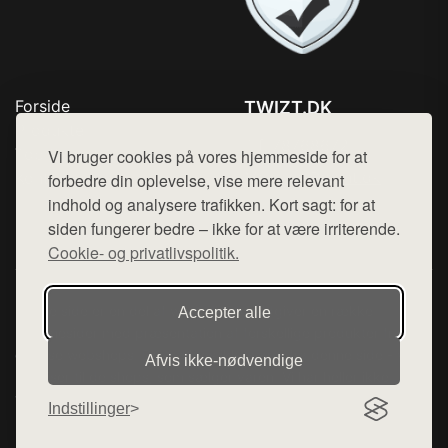
Forside
TWIZT.DK
Produkter
Tlf. 78768672
Top Rabatter
Vi bruger cookies på vores hjemmeside for at
Mail:
hej@want.dk
Kontakt
forbedre din oplevelse, vise mere relevant
indhold og analysere trafikken. Kort sagt: for at
Cookie- og privatlivspolitik
siden fungerer bedre – ikke for at være irriterende.
Cookie- og privatlivspolitik.
Denne side er en del af want.dk, der udgiver en række
Accepter alle
hjemmesider med præsentation af forskellige produkter fra
diverse webshops. Der sælges ikke varer fra denne side - vi
Afvis ikke‑nødvendige
henviser til de shops, som sælger varen. Vi har heller ikke
varerne på lager.
Indstillinger
© 2026 twizt.dk. Alle rettigheder forbeholdes.