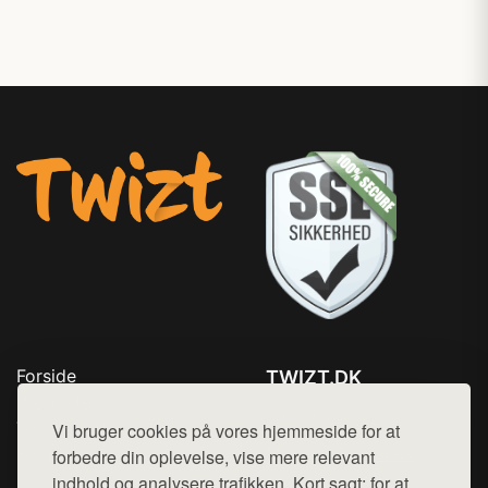
Forside
TWIZT.DK
Produkter
Tlf. 78768672
Top Rabatter
Vi bruger cookies på vores hjemmeside for at
Mail:
hej@want.dk
Kontakt
forbedre din oplevelse, vise mere relevant
indhold og analysere trafikken. Kort sagt: for at