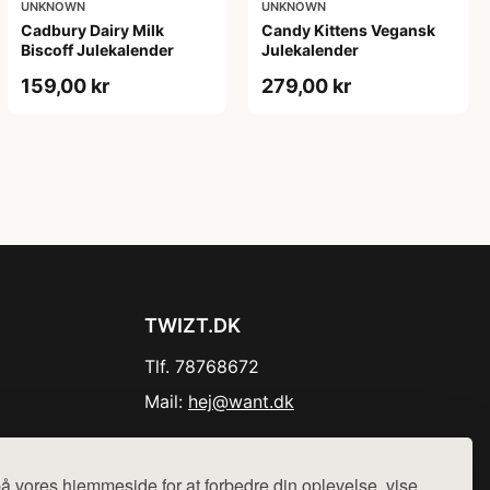
UNKNOWN
UNKNOWN
Cadbury Dairy Milk
Candy Kittens Vegansk
Biscoff Julekalender
Julekalender
159,00 kr
279,00 kr
TWIZT.DK
Tlf. 78768672
Mail:
hej@want.dk
Cookie- og privatlivspolitik
å vores hjemmeside for at forbedre din oplevelse, vise