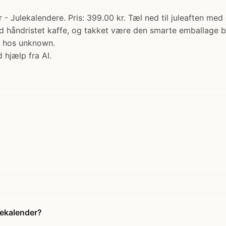
- Julekalendere. Pris: 399.00 kr. Tæl ned til juleaften m
 håndristet kaffe, og takket være den smarte emballage bry
øb hos unknown.
 hjælp fra AI.
fekalender?