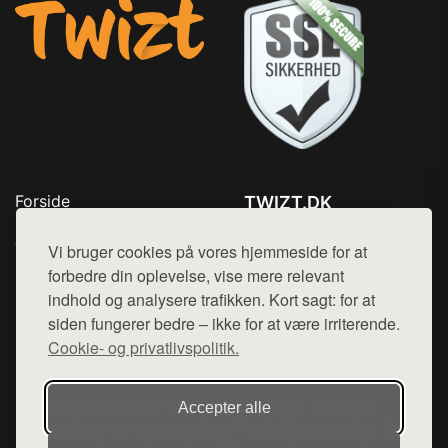
Forside
TWIZT.DK
Produkter
Tlf. 78768672
Top Rabatter
Vi bruger cookies på vores hjemmeside for at
Mail:
hej@want.dk
Kontakt
forbedre din oplevelse, vise mere relevant
indhold og analysere trafikken. Kort sagt: for at
Cookie- og privatlivspolitik
siden fungerer bedre – ikke for at være irriterende.
Cookie- og privatlivspolitik.
Denne side er en del af want.dk, der udgiver en række
Accepter alle
hjemmesider med præsentation af forskellige produkter fra