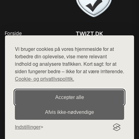
Forside
TWIZT.DK
Produkter
Tlf. 78768672
Top Rabatter
Vi bruger cookies på vores hjemmeside for at
Mail:
hej@want.dk
Kontakt
forbedre din oplevelse, vise mere relevant
indhold og analysere trafikken. Kort sagt: for at
Cookie- og privatlivspolitik
siden fungerer bedre – ikke for at være irriterende.
Cookie- og privatlivspolitik.
Denne side er en del af want.dk, der udgiver en række
Accepter alle
hjemmesider med præsentation af forskellige produkter fra
diverse webshops. Der sælges ikke varer fra denne side - vi
Afvis ikke‑nødvendige
henviser til de shops, som sælger varen. Vi har heller ikke
varerne på lager.
Indstillinger
© 2026 twizt.dk. Alle rettigheder forbeholdes.