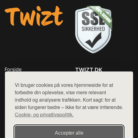
Forside
TWIZT.DK
Produkter
Tlf. 78768672
Top Rabatter
Vi bruger cookies på vores hjemmeside for at
Mail:
hej@want.dk
Kontakt
forbedre din oplevelse, vise mere relevant
indhold og analysere trafikken. Kort sagt: for at
Cookie- og privatlivspolitik
siden fungerer bedre – ikke for at være irriterende.
Cookie- og privatlivspolitik.
Denne side er en del af want.dk, der udgiver en række
Accepter alle