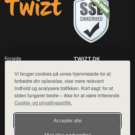
Forside
TWIZT.DK
Produkter
Tlf. 78768672
Top Rabatter
Vi bruger cookies på vores hjemmeside for at
Mail:
hej@want.dk
Kontakt
forbedre din oplevelse, vise mere relevant
indhold og analysere trafikken. Kort sagt: for at
Cookie- og privatlivspolitik
siden fungerer bedre – ikke for at være irriterende.
Cookie- og privatlivspolitik.
Denne side er en del af want.dk, der udgiver en række
Accepter alle
hjemmesider med præsentation af forskellige produkter fra
diverse webshops. Der sælges ikke varer fra denne side - vi