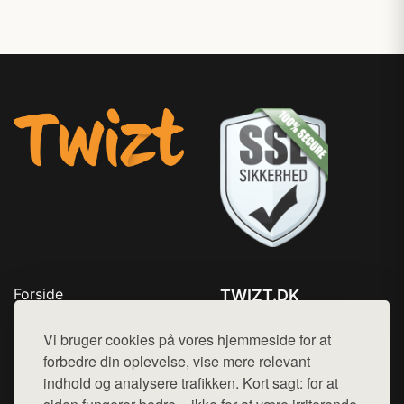
Forside
TWIZT.DK
Produkter
Tlf. 78768672
Top Rabatter
Vi bruger cookies på vores hjemmeside for at
Mail:
hej@want.dk
Kontakt
forbedre din oplevelse, vise mere relevant
indhold og analysere trafikken. Kort sagt: for at
Cookie- og privatlivspolitik