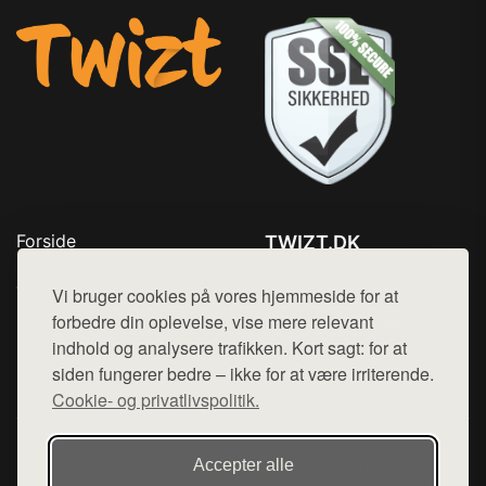
Forside
TWIZT.DK
Produkter
Tlf. 78768672
Top Rabatter
Vi bruger cookies på vores hjemmeside for at
Mail:
hej@want.dk
Kontakt
forbedre din oplevelse, vise mere relevant
indhold og analysere trafikken. Kort sagt: for at
Cookie- og privatlivspolitik
siden fungerer bedre – ikke for at være irriterende.
Cookie- og privatlivspolitik.
Denne side er en del af want.dk, der udgiver en række
Accepter alle