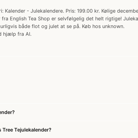
ri: Kalender - Julekalendere. Pris: 199.00 kr. Kølige dece
er fra English Tea Shop er selvfølgelig det helt rigtige! Jul
urligvis både flot og julet at se på. Køb hos unknown.
 hjælp fra AI.
ender?
s Tree Tejulekalender?