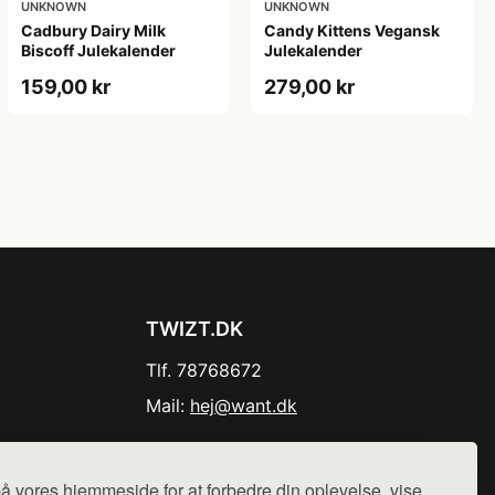
UNKNOWN
UNKNOWN
Cadbury Dairy Milk
Candy Kittens Vegansk
Biscoff Julekalender
Julekalender
159,00 kr
279,00 kr
TWIZT.DK
Tlf. 78768672
Mail:
hej@want.dk
Cookie- og privatlivspolitik
å vores hjemmeside for at forbedre din oplevelse, vise