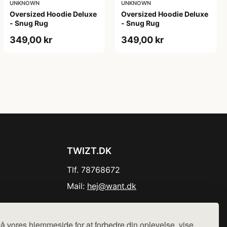
UNKNOWN
UNKNOWN
Oversized Hoodie Deluxe
Oversized Hoodie Deluxe
- Snug Rug
- Snug Rug
349,00 kr
349,00 kr
TWIZT.DK
Tlf. 78768672
Mail:
hej@want.dk
Cookie- og privatlivspolitik
å vores hjemmeside for at forbedre din oplevelse, vise