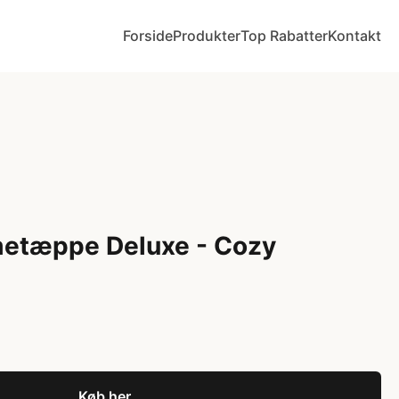
Forside
Produkter
Top Rabatter
Kontakt
metæppe Deluxe - Cozy
Køb her