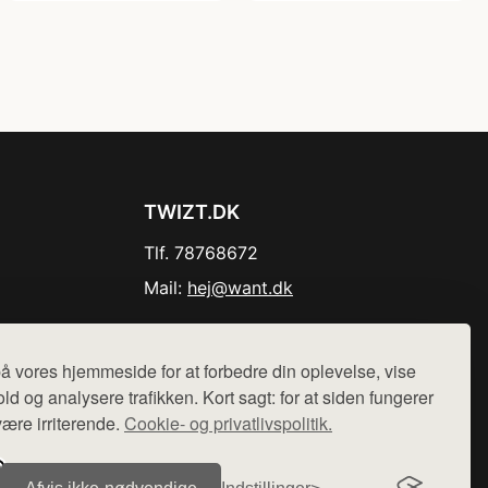
TWIZT.DK
Tlf. 78768672
Mail:
hej@want.dk
Cookie- og privatlivspolitik
å vores hjemmeside for at forbedre din oplevelse, vise
ld og analysere trafikken. Kort sagt: for at siden fungerer
være irriterende.
Cookie- og privatlivspolitik.
r sælges ikke varer fra denne side - vi henviser til de shops,