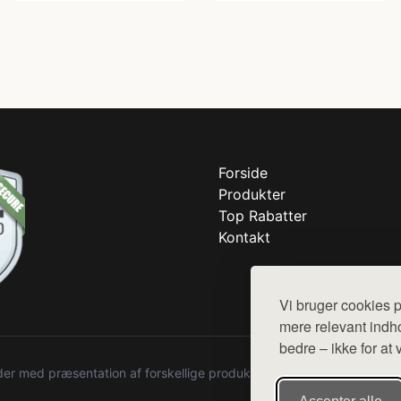
Forside
Produkter
Top Rabatter
Kontakt
Vi bruger cookies p
mere relevant indho
bedre – ikke for at 
r med præsentation af forskellige produkter fra diverse webshops. De