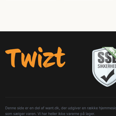
Denne side er en del af want.dk, der udgiver en række hjemmeside
som sælger varen. Vi har heller ikke varerne på lager.