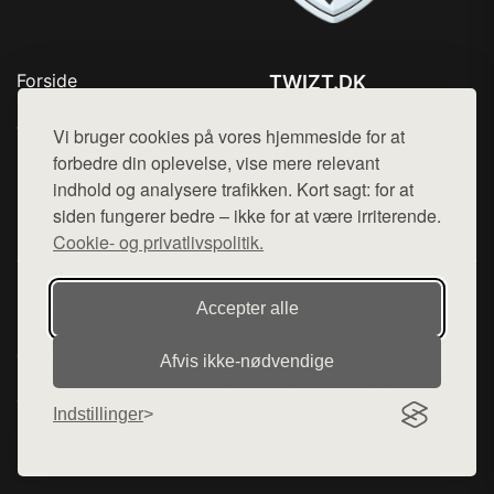
Forside
TWIZT.DK
Produkter
Tlf. 78768672
Top Rabatter
Vi bruger cookies på vores hjemmeside for at
Mail:
hej@want.dk
Kontakt
forbedre din oplevelse, vise mere relevant
indhold og analysere trafikken. Kort sagt: for at
Cookie- og privatlivspolitik
siden fungerer bedre – ikke for at være irriterende.
Cookie- og privatlivspolitik.
Denne side er en del af want.dk, der udgiver en række
Accepter alle
hjemmesider med præsentation af forskellige produkter fra
diverse webshops. Der sælges ikke varer fra denne side - vi
Afvis ikke‑nødvendige
henviser til de shops, som sælger varen. Vi har heller ikke
varerne på lager.
Indstillinger
© 2026 twizt.dk. Alle rettigheder forbeholdes.